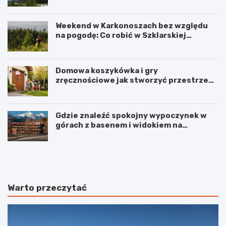
Weekend w Karkonoszach bez względu
na pogodę: Co robić w Szklarskiej
Porębie, gdy pada deszcz?
Domowa koszykówka i gry
zręcznościowe jak stworzyć przestrzeń
do aktywnej zabawy dla całej rodziny
Gdzie znaleźć spokojny wypoczynek w
górach z basenem i widokiem na
Karkonosze?
W
K
i
a
e
z
l
i
k
m
Warto przeczytać
i
i
P
e
l
r
a
z
c
D