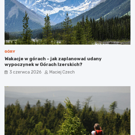
e
r
r
o
c
d
u
z
m
i
i
n
a
s
t
GÓRY
a
Wakacje w górach – jak zaplanować udany
wypoczynek w Górach Izerskich?
3 czerwca 2026
Maciej Czech