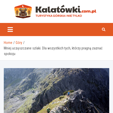
Skip
to
content
Kal
Home
Góry
Mniej uczęszczane szlaki. Dla wszystkich tych, którzy pragną zaznać
spokoju