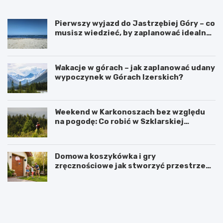
w
i
Pierwszy wyjazd do Jastrzębiej Góry – co
n
musisz wiedzieć, by zaplanować idealny
i
urlop?
e
T
a
Wakacje w górach – jak zaplanować udany
t
wypoczynek w Górach Izerskich?
r
z
a
ń
Weekend w Karkonoszach bez względu
s
na pogodę: Co robić w Szklarskiej
k
Porębie, gdy pada deszcz?
i
e
Domowa koszykówka i gry
j
zręcznościowe jak stworzyć przestrzeń
do aktywnej zabawy dla całej rodziny
N
R
a
e
j
j
l
s
e
y