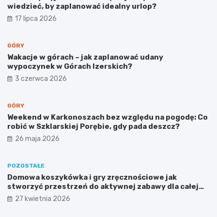
wiedzieć, by zaplanować idealny urlop?
17 lipca 2026
GÓRY
Wakacje w górach – jak zaplanować udany
wypoczynek w Górach Izerskich?
3 czerwca 2026
GÓRY
Weekend w Karkonoszach bez względu na pogodę: Co
robić w Szklarskiej Porębie, gdy pada deszcz?
26 maja 2026
POZOSTAŁE
Domowa koszykówka i gry zręcznościowe jak
stworzyć przestrzeń do aktywnej zabawy dla całej
rodziny
27 kwietnia 2026
K
G
W
a
ó
p