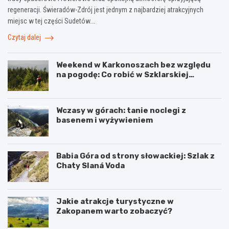
o
r
c
regeneracji. Świeradów-Zdrój jest jednym z najbardziej atrakcyjnych
n
b
i
i
y
e
miejsc w tej części Sudetów.…
a
k
Czytaj dalej
a
w
o
Weekend w Karkonoszach bez względu
s
na pogodę: Co robić w Szklarskiej
t
Porębie, gdy pada deszcz?
k
i
o
Wczasy w górach: tanie noclegi z
P
basenem i wyżywieniem
o
d
h
Babia Góra od strony słowackiej: Szlak z
a
Chaty Slaná Voda
l
u
i
B
Jakie atrakcje turystyczne w
u
Zakopanem warto zobaczyć?
k
o