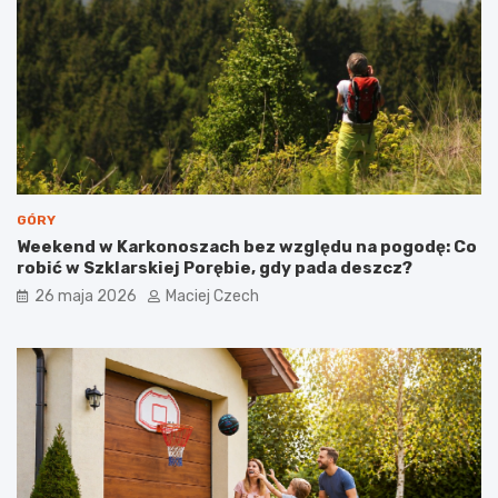
o
b
a
c
z
y
ć
?
GÓRY
Weekend w Karkonoszach bez względu na pogodę: Co
robić w Szklarskiej Porębie, gdy pada deszcz?
26 maja 2026
Maciej Czech