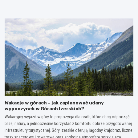
r
r
o
k
y
d
o
Ś
h
n
w
a
o
i
l
s
ę
a
k
t
ń
i
o
s
e
k
k
s
r
ą
k
z
p
a
y
o
r
s
d
b
k
r
y
i
ó
–
e
ż
M
i
–
Wakacje w górach – jak zaplanować udany
a
i
p
wypoczynek w Górach Izerskich?
ł
c
o
a
h
z
Wakacyjny wyjazd w góry to propozycja dla osób, które chcą odpocząć
J
s
n
bliżej natury, a jednocześnie korzystać z komfortu dobrze przygotowanej
a
k
a
infrastruktury turystycznej. Góry Izerskie oferują łagodny krajobraz, liczne
p
a
j
trasy spacerowe i rowerowe oraz spokojną atmosferę sprzyjającą