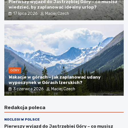
Pierwszy wyjazd do Jastrzębiej Góry – co musisz
wiedzieć, by zaplanować idealny urlop?
17 lipca 2026
Maciej Czech
GÓRY
Wakacje w górach – jak zaplanować udany
wypoczynek w Górach Izerskich?
3 czerwca 2026
Maciej Czech
Redakcja poleca
NOCLEGI W POLSCE
Pierwszy wyjazd do Jastrzębiej Góry – co musisz