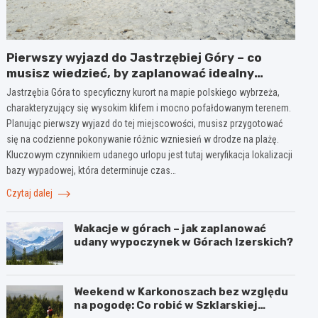
Pierwszy wyjazd do Jastrzębiej Góry – co
musisz wiedzieć, by zaplanować idealny
urlop?
Jastrzębia Góra to specyficzny kurort na mapie polskiego wybrzeża,
charakteryzujący się wysokim klifem i mocno pofałdowanym terenem.
Planując pierwszy wyjazd do tej miejscowości, musisz przygotować
się na codzienne pokonywanie różnic wzniesień w drodze na plażę.
Kluczowym czynnikiem udanego urlopu jest tutaj weryfikacja lokalizacji
bazy wypadowej, która determinuje czas…
Czytaj dalej
Wakacje w górach – jak zaplanować
udany wypoczynek w Górach Izerskich?
Weekend w Karkonoszach bez względu
na pogodę: Co robić w Szklarskiej