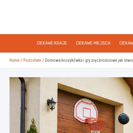
Skip
to
content
CIEKAWE KRAJE
CIEKAWE MIEJSCA
CIEKA
Home
Pozostałe
Domowa koszykówka i gry zręcznościowe jak stworz