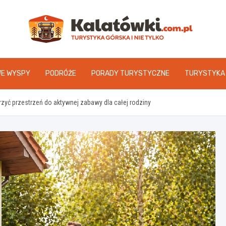
Kal
WE WYSPY
PODRÓŻE
PORADY TURYSTYCZNE
TURYSTYKA
yć przestrzeń do aktywnej zabawy dla całej rodziny