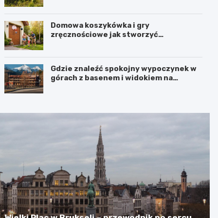
Porębie, gdy pada deszcz?
Domowa koszykówka i gry
zręcznościowe jak stworzyć
przestrzeń do aktywnej zabawy dla
całej rodziny
Gdzie znaleźć spokojny wypoczynek w
górach z basenem i widokiem na
Karkonosze?
Wielki Plac w Brukseli – przewodnik po sercu