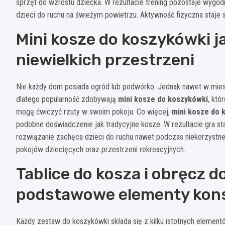
sprzęt do wzrostu dziecka. W rezultacie trening pozostaje wygo
dzieci do ruchu na świeżym powietrzu. Aktywność fizyczna staje
Mini kosze do koszykówki j
niewielkich przestrzeni
Nie każdy dom posiada ogród lub podwórko. Jednak nawet w mies
dlatego popularność zdobywają
mini kosze do koszykówki
, któ
mogą ćwiczyć rzuty w swoim pokoju. Co więcej,
mini kosze do 
podobne doświadczenie jak tradycyjne kosze. W rezultacie gra s
rozwiązanie zachęca dzieci do ruchu nawet podczas niekorzystne
pokojów dziecięcych oraz przestrzeni rekreacyjnych.
Tablice do kosza i obręcz d
podstawowe elementy kons
Każdy zestaw do koszykówki składa się z kilku istotnych eleme