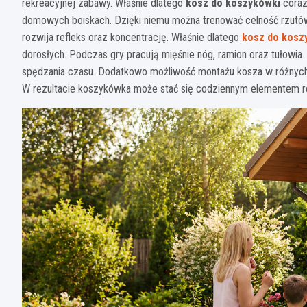
rekreacyjnej zabawy. Właśnie dlatego
kosz do koszykówki
coraz
domowych boiskach. Dzięki niemu można trenować celność rzutów
rozwija refleks oraz koncentrację. Właśnie dlatego
kosz do kosz
dorosłych. Podczas gry pracują mięśnie nóg, ramion oraz tułowia
spędzania czasu. Dodatkowo możliwość montażu kosza w różnych
W rezultacie koszykówka może stać się codziennym elementem re