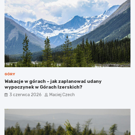
k
e
p
c
o
i
s
i
e
r
r
o
c
d
u
z
m
i
i
n
a
s
t
GÓRY
a
Wakacje w górach – jak zaplanować udany
wypoczynek w Górach Izerskich?
3 czerwca 2026
Maciej Czech