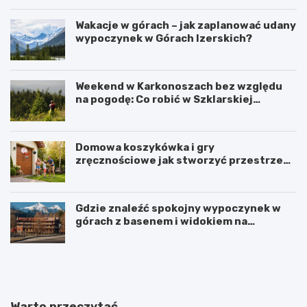
Wakacje w górach – jak zaplanować udany
wypoczynek w Górach Izerskich?
Weekend w Karkonoszach bez względu
na pogodę: Co robić w Szklarskiej
Porębie, gdy pada deszcz?
Domowa koszykówka i gry
zręcznościowe jak stworzyć przestrzeń
do aktywnej zabawy dla całej rodziny
Gdzie znaleźć spokojny wypoczynek w
górach z basenem i widokiem na
Karkonosze?
W
K
i
a
e
z
l
i
k
m
Warto przeczytać
i
i