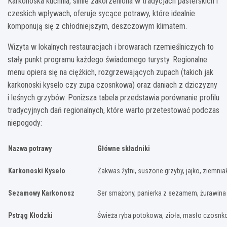
Karkonoska kuchnia, silnie zakorzeniona w tradycjach pasterskich i
czeskich wpływach, oferuje sycące potrawy, które idealnie
komponują się z chłodniejszym, deszczowym klimatem.
Wizyta w lokalnych restauracjach i browarach rzemieślniczych to
stały punkt programu każdego świadomego turysty. Regionalne
menu opiera się na ciężkich, rozgrzewających zupach (takich jak
karkonoski kyselo czy zupa czosnkowa) oraz daniach z dziczyzny
i leśnych grzybów. Poniższa tabela przedstawia porównanie profilu
tradycyjnych dań regionalnych, które warto przetestować podczas
niepogody:
Nazwa potrawy
Główne składniki
Karkonoski Kyselo
Zakwas żytni, suszone grzyby, jajko, ziemnia
Sezamowy Karkonosz
Ser smażony, panierka z sezamem, żurawina
Pstrąg Kłodzki
Świeża ryba potokowa, zioła, masło czosn