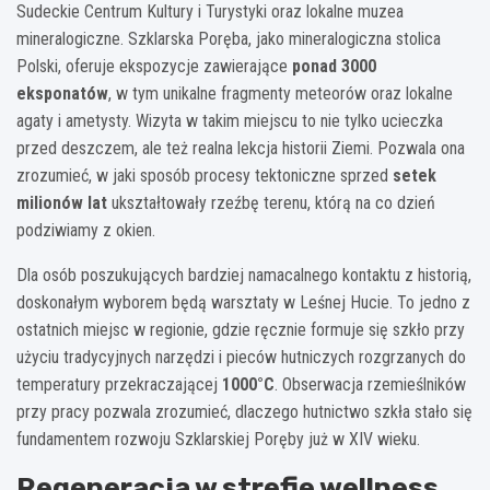
Sudeckie Centrum Kultury i Turystyki oraz lokalne muzea
mineralogiczne. Szklarska Poręba, jako mineralogiczna stolica
Polski, oferuje ekspozycje zawierające
ponad 3000
eksponatów
, w tym unikalne fragmenty meteorów oraz lokalne
agaty i ametysty. Wizyta w takim miejscu to nie tylko ucieczka
przed deszczem, ale też realna lekcja historii Ziemi. Pozwala ona
zrozumieć, w jaki sposób procesy tektoniczne sprzed
setek
milionów lat
ukształtowały rzeźbę terenu, którą na co dzień
podziwiamy z okien.
Dla osób poszukujących bardziej namacalnego kontaktu z historią,
doskonałym wyborem będą warsztaty w Leśnej Hucie. To jedno z
ostatnich miejsc w regionie, gdzie ręcznie formuje się szkło przy
użyciu tradycyjnych narzędzi i pieców hutniczych rozgrzanych do
temperatury przekraczającej
1000°C
. Obserwacja rzemieślników
przy pracy pozwala zrozumieć, dlaczego hutnictwo szkła stało się
fundamentem rozwoju Szklarskiej Poręby już w XIV wieku.
Regeneracja w strefie wellness