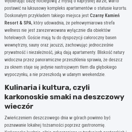
Wybierając bazę noclegową z myślą o kapryśnej aurze, warto
postawić na luksusowy kompleks apartamentów o statusie kurortu.
Doskonałym przykładem takiego miejsca jest
Czarny Kamień
Resort & SPA
, który udowadnia, że pełnowymiarowa strefa
wellness nie jest zarezerwowana wyłącznie dla obiektów
hotelowych. Goście mają tu do dyspozycji całoroczny basen
wewnętrzny, sauny oraz jacuzzi, zachowując jednocześnie
prywatność i niezależność, jaką dają apartamenty. Bliskość natury
widoczna przez panoramiczne przeszklenia sprawia, że deszcz
za oknem staje się jedynie nastrojowym tłem dla głębokiego
wypoczynku, a nie przeszkodą w udanym weekendzie.
Kulinaria i kultura, czyli
karkonoskie smaki na deszczowy
wieczór
Zwieńczeniem deszczowego dnia w górach powinno być
poznawanie lokalnej tożsamości poprzez gastronomię.