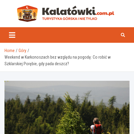
Skip
to
content
Kal
Home
Góry
Weekend w Karkonoszach bez względu na pogodę: Co robić w
Szklarskiej Porębie, gdy pada deszcz?