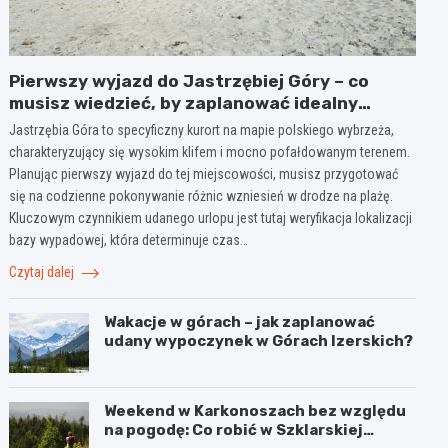
Pierwszy wyjazd do Jastrzębiej Góry – co
musisz wiedzieć, by zaplanować idealny
urlop?
Jastrzębia Góra to specyficzny kurort na mapie polskiego wybrzeża,
charakteryzujący się wysokim klifem i mocno pofałdowanym terenem.
Planując pierwszy wyjazd do tej miejscowości, musisz przygotować
się na codzienne pokonywanie różnic wzniesień w drodze na plażę.
Kluczowym czynnikiem udanego urlopu jest tutaj weryfikacja lokalizacji
bazy wypadowej, która determinuje czas…
Czytaj dalej
Wakacje w górach – jak zaplanować
udany wypoczynek w Górach Izerskich?
Weekend w Karkonoszach bez względu
na pogodę: Co robić w Szklarskiej