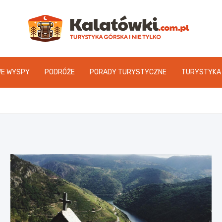
Kal
WE WYSPY
PODRÓŻE
PORADY TURYSTYCZNE
TURYSTYKA