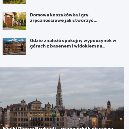
Porębie, gdy pada deszcz?
Domowa koszykówka i gry
zręcznościowe jak stworzyć
przestrzeń do aktywnej zabawy dla
całej rodziny
Gdzie znaleźć spokojny wypoczynek w
górach z basenem i widokiem na
Karkonosze?
Wielki Plac w Brukseli – przewodnik po sercu