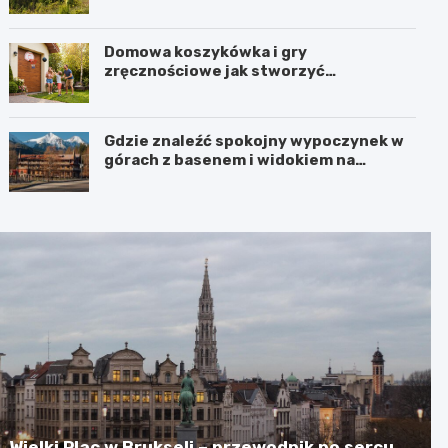
Porębie, gdy pada deszcz?
Domowa koszykówka i gry
zręcznościowe jak stworzyć
przestrzeń do aktywnej zabawy dla
całej rodziny
Gdzie znaleźć spokojny wypoczynek w
górach z basenem i widokiem na
Karkonosze?
Wielki Plac w Brukseli – przewodnik po sercu