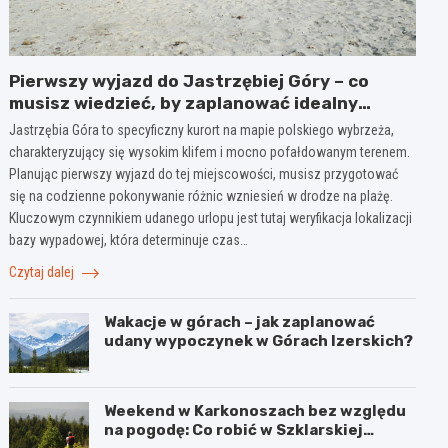
Pierwszy wyjazd do Jastrzębiej Góry – co
musisz wiedzieć, by zaplanować idealny
urlop?
Jastrzębia Góra to specyficzny kurort na mapie polskiego wybrzeża,
charakteryzujący się wysokim klifem i mocno pofałdowanym terenem.
Planując pierwszy wyjazd do tej miejscowości, musisz przygotować
się na codzienne pokonywanie różnic wzniesień w drodze na plażę.
Kluczowym czynnikiem udanego urlopu jest tutaj weryfikacja lokalizacji
bazy wypadowej, która determinuje czas…
Czytaj dalej
Wakacje w górach – jak zaplanować
udany wypoczynek w Górach Izerskich?
Weekend w Karkonoszach bez względu
na pogodę: Co robić w Szklarskiej