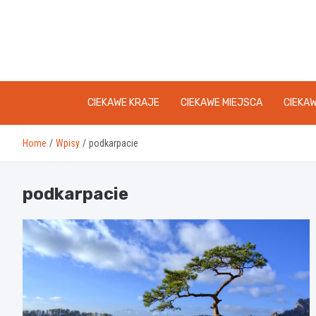
Skip
to
content
CIEKAWE KRAJE
CIEKAWE MIEJSCA
CIEKA
Home
Wpisy
podkarpacie
podkarpacie