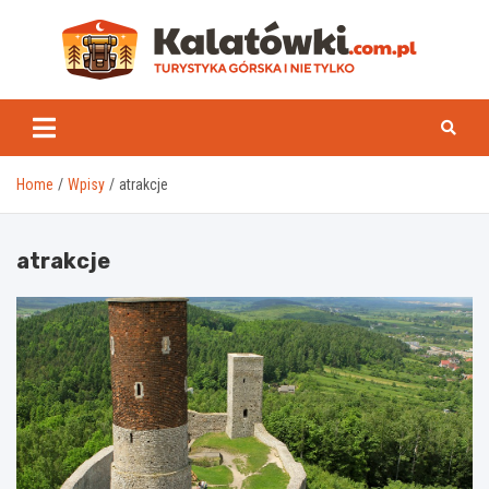
Skip
to
content
Kal
Home
Wpisy
atrakcje
atrakcje