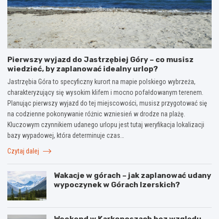
Pierwszy wyjazd do Jastrzębiej Góry – co musisz
wiedzieć, by zaplanować idealny urlop?
Jastrzębia Góra to specyficzny kurort na mapie polskiego wybrzeża,
charakteryzujący się wysokim klifem i mocno pofałdowanym terenem.
Planując pierwszy wyjazd do tej miejscowości, musisz przygotować się
na codzienne pokonywanie różnic wzniesień w drodze na plażę.
Kluczowym czynnikiem udanego urlopu jest tutaj weryfikacja lokalizacji
bazy wypadowej, która determinuje czas…
Czytaj dalej
Wakacje w górach – jak zaplanować udany
wypoczynek w Górach Izerskich?
Weekend w Karkonoszach bez względu