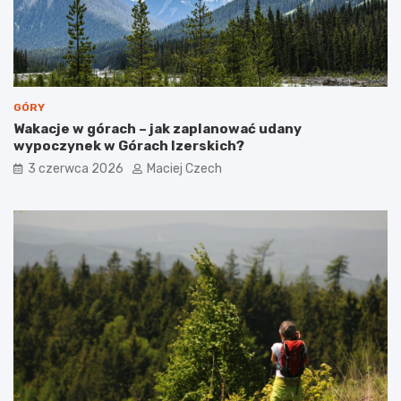
u
z
m
i
i
n
a
s
t
GÓRY
a
Wakacje w górach – jak zaplanować udany
wypoczynek w Górach Izerskich?
3 czerwca 2026
Maciej Czech