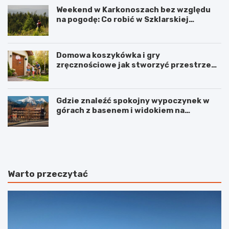
Weekend w Karkonoszach bez względu
na pogodę: Co robić w Szklarskiej
Porębie, gdy pada deszcz?
Domowa koszykówka i gry
zręcznościowe jak stworzyć przestrzeń
do aktywnej zabawy dla całej rodziny
Gdzie znaleźć spokojny wypoczynek w
górach z basenem i widokiem na
Karkonosze?
W
K
i
a
e
z
l
i
k
m
Warto przeczytać
i
i
P
e
l
r
a
z
c
D
w
o