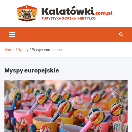
Skip
to
content
Kal
Home
Wpisy
Wyspy europejskie
Wyspy europejskie