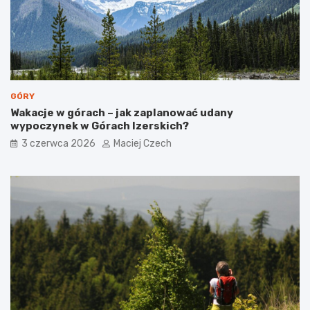
c
d
u
z
m
i
i
n
a
s
t
GÓRY
a
Wakacje w górach – jak zaplanować udany
wypoczynek w Górach Izerskich?
3 czerwca 2026
Maciej Czech