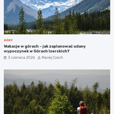
r
o
c
d
u
z
m
i
i
n
a
s
t
GÓRY
a
Wakacje w górach – jak zaplanować udany
wypoczynek w Górach Izerskich?
3 czerwca 2026
Maciej Czech