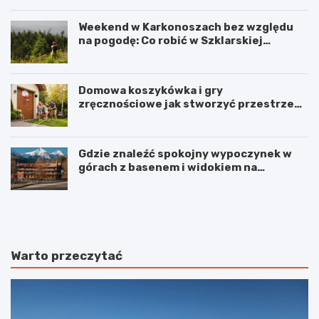
Weekend w Karkonoszach bez względu
na pogodę: Co robić w Szklarskiej
Porębie, gdy pada deszcz?
Domowa koszykówka i gry
zręcznościowe jak stworzyć przestrzeń
do aktywnej zabawy dla całej rodziny
Gdzie znaleźć spokojny wypoczynek w
górach z basenem i widokiem na
Karkonosze?
W
K
i
a
e
z
l
i
k
m
Warto przeczytać
i
i
P
e
l
r
a
z
c
D