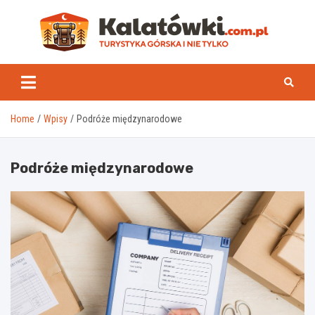
Skip
to
content
Kal
Home
Wpisy
Podróże międzynarodowe
Podróże międzynarodowe