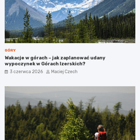
r
o
c
d
u
z
m
i
i
n
a
s
t
GÓRY
a
Wakacje w górach – jak zaplanować udany
wypoczynek w Górach Izerskich?
3 czerwca 2026
Maciej Czech