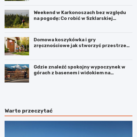
Weekend w Karkonoszach bez względu
na pogodę: Co robić w Szklarskiej
Porębie, gdy pada deszcz?
Domowa koszykówka i gry
zręcznościowe jak stworzyć przestrzeń
do aktywnej zabawy dla całej rodziny
Gdzie znaleźć spokojny wypoczynek w
górach z basenem i widokiem na
Karkonosze?
W
K
i
a
e
z
l
i
k
m
Warto przeczytać
i
i
P
e
l
r
a
z
c
D