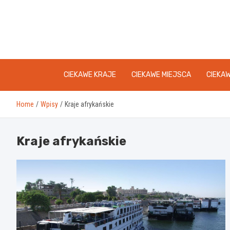
Skip
to
content
CIEKAWE KRAJE
CIEKAWE MIEJSCA
CIEKA
Home
Wpisy
Kraje afrykańskie
Kraje afrykańskie