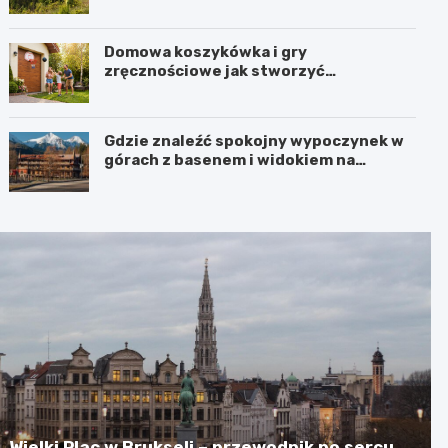
Porębie, gdy pada deszcz?
Domowa koszykówka i gry
zręcznościowe jak stworzyć
przestrzeń do aktywnej zabawy dla
całej rodziny
Gdzie znaleźć spokojny wypoczynek w
górach z basenem i widokiem na
Karkonosze?
Wielki Plac w Brukseli – przewodnik po sercu