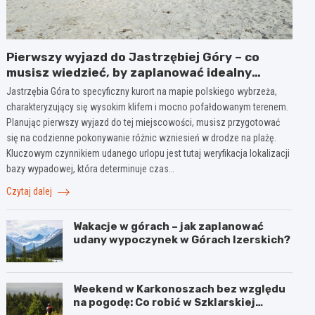
Pierwszy wyjazd do Jastrzębiej Góry – co
musisz wiedzieć, by zaplanować idealny
urlop?
Jastrzębia Góra to specyficzny kurort na mapie polskiego wybrzeża,
charakteryzujący się wysokim klifem i mocno pofałdowanym terenem.
Planując pierwszy wyjazd do tej miejscowości, musisz przygotować
się na codzienne pokonywanie różnic wzniesień w drodze na plażę.
Kluczowym czynnikiem udanego urlopu jest tutaj weryfikacja lokalizacji
bazy wypadowej, która determinuje czas…
Czytaj dalej
Wakacje w górach – jak zaplanować
udany wypoczynek w Górach Izerskich?
Weekend w Karkonoszach bez względu
na pogodę: Co robić w Szklarskiej