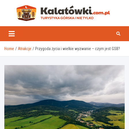
Skip
to
content
Kal
Home
Atrakcje
Przygoda życia i wielkie wyzwanie – czym jest GSB?