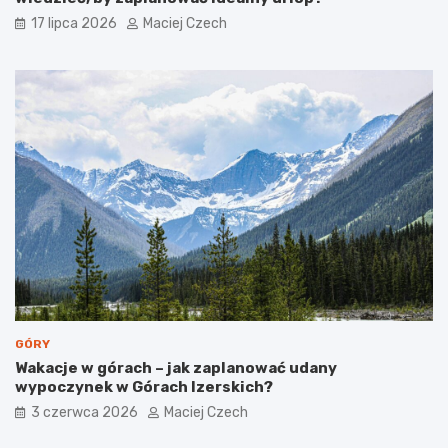
w
l
17 lipca 2026
Maciej Czech
o
a
d
d
n
z
i
i
k
e
p
c
o
i
s
i
e
r
r
o
c
d
u
z
m
i
i
n
a
s
t
GÓRY
a
Wakacje w górach – jak zaplanować udany
wypoczynek w Górach Izerskich?
3 czerwca 2026
Maciej Czech