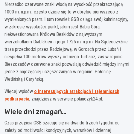
Nierzadko czerwone znaki wiodą na wysokość przekraczającą
1000 m. n.p.m., często dzieje się to w obrębie pierwszego z
wymienionych pasm. I tam również GSB osiąga swój kulminacyjny,
w zakresie wysokości, punkt, jakim jest Babia Góra,
niekwestionowana Królowa Beskidów z najwyższym
wierzchołkiem Diablakiem i jego 1725 m. n.p.m. Na Sądecczyźnie
trasa przechodzi przez Radziejową, w Gorcach przez Lubań i
niespełna 100 metrów wyższy od niego Turbacz, zaś w rejonie
Bieszczadów czerwone znaki pozwalają odwiedzić między innymi
jedne z najczęściej uczęszczanych w regionie: Połoninę
Wetlińską i Caryńską.
Więcej wpisów
o interesujących atrakcjach i tajemnicach
podkarpacia
, znajdziesz w serwisie polanczyk24.pl.
Wiele dni zmagań…
Czas przejścia GSB szacuje się na dwa do trzech tygodni, co
zależy od możliwości kondycyjnych, warunków i dziennej