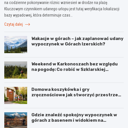
na codzienne pokonywanie różnic wzniesień w drodze na plażę.
Kluczowym czynnikiem udanego urlopu jest tutaj weryfikacja lokalizacji
bazy wypadowej, która determinuje czas…
Czytaj dalej
Wakacje w górach – jak zaplanować udany
wypoczynek w Górach Izerskich?
Weekend w Karkonoszach bez względu
na pogodę: Co robić w Szklarskiej
Porębie, gdy pada deszcz?
Domowa koszykówka i gry
zręcznościowe jak stworzyć przestrzeń
do aktywnej zabawy dla całej rodziny
Gdzie znaleźć spokojny wypoczynek w
górach z basenem i widokiem na
Karkonosze?